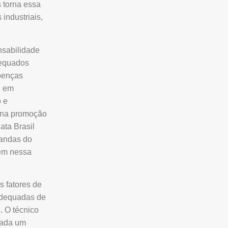
 torna essa
industriais,
nsabilidade
dequados
doenças
l em
o e
e na promoção
ata Brasil
mandas do
rem nessa
s fatores de
adequadas de
. O técnico
cada um