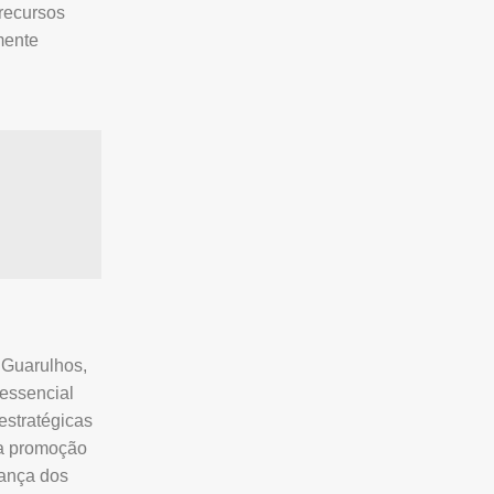
 recursos
mente
 Guarulhos,
 essencial
estratégicas
 a promoção
rança dos