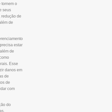
 tornem o
e seus
a redução de
 além de
gerenciamento
precisa estar
 além de
, como
rais. Esse
uzir danos em
as de
tos de
idar com
ção do
as,