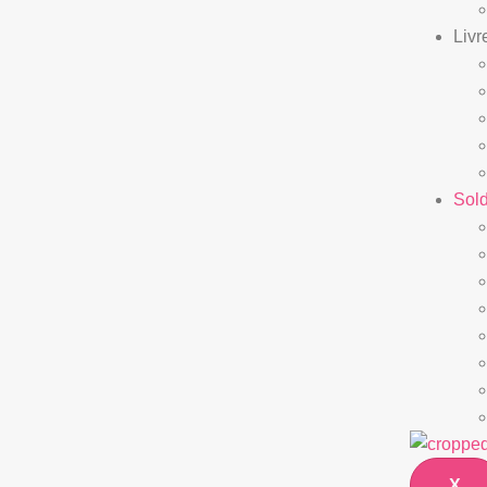
Livr
Sol
X