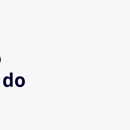
o
 do