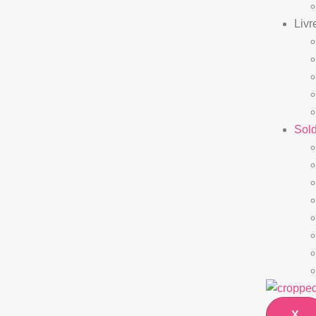
Livr
Sol
X