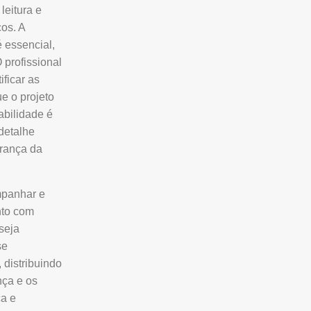
leitura e
cos. A
 essencial,
profissional
ificar as
e o projeto
abilidade é
detalhe
urança da
mpanhar e
nto com
seja
se
 distribuindo
nça e os
ça e