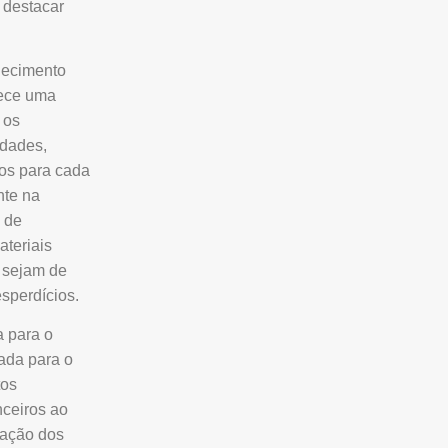
 destacar
hecimento
rece uma
 os
edades,
dos para cada
nte na
o de
ateriais
e sejam de
sperdícios.
a para o
ada para o
tos
nceiros ao
zação dos