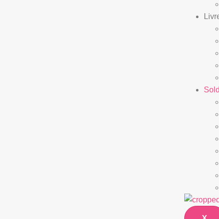
Livr
Sol
X