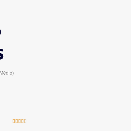
o
s
 Médio)




