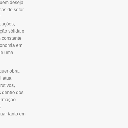
 quem deseja
cas do setor
r
icações,
ção sólida e
 constante
economia em
 de uma
quer obra,
l atua
rutivos,
s dentro dos
formação
s
tuar tanto em