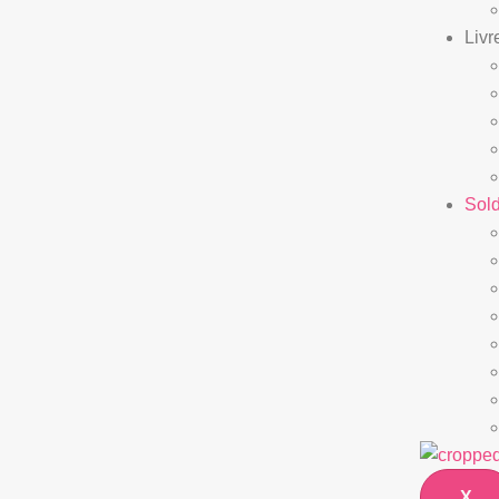
Livr
Sol
X