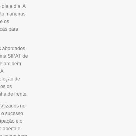
dia a dia. A
são maneiras
ue os
icas para
s abordados
 uma SIPAT de
 sejam bem
 A
seleção de
dos os
ha de frente.
fatizados no
a o sucesso
cipação e o
 aberta e