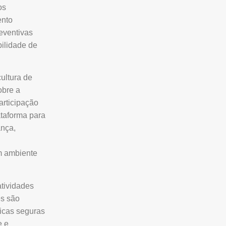
os
ento
eventivas
bilidade de
ultura de
obre a
articipação
ataforma para
ança,
m ambiente
atividades
es são
ticas seguras
e e