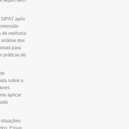
ça sejam bem
a SIPAT após
mpreensão
s de melhoria
 análise dos
liosas para
s práticas de
 de
zada sobre a
tores
mo aplicar
cada
m situações
idos. Essas