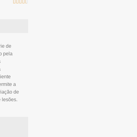





rie de
o pela
s
a
iente
ermite a
riação de
 lesões.