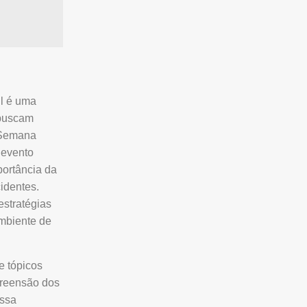
il é uma
 buscam
A Semana
 evento
portância da
identes.
estratégias
mbiente de
e tópicos
preensão dos
Essa