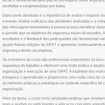
eficaz é fundamental para que as mensagens sobre seguran
recebidas e compreendidas por todos.
Outro ponto abordado é a importância de avaliar o impacto d
o evento. Avaliar a eficácia das atividades realizadas e a co
das mensagens transmitidas é essencial para identificar área
e garantir que os objetivos de segurança sejam alcançados. A
resultados e o feedback dos participantes são ferramentas va
ajustar futuras edições da SIPAT e aprimorar continuamente a
segurança dentro da empresa.
Os instrutores do curso são profissionais experientes na área
segurança do trabalho e oferecem uma visão prática e atuali
organização e execução de uma SIPAT. A expertise dos instru
enriquece o aprendizado e proporciona uma visão clara de co
as melhores práticas e estratégias no contexto específico de 
organização.
Além da teoria, o curso inclui atividades práticas que simula
reais e ajudam os participantes a aplicar os conceitos aprend