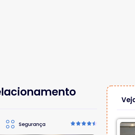
Relacionamento
Vej
Segurança




