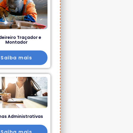
deireiro Traçador e
Montador
Saiba mais
nas Administrativas
Saiba mais