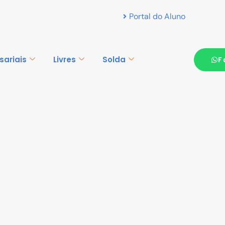
Portal do Aluno
sariais
Livres
Solda
F