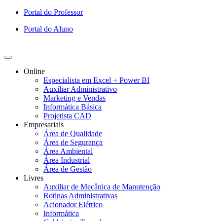
Ir
Portal do Professor
para
Portal do Aluno
o
conteúdo
Online
Especialista em Excel + Power BI
Auxiliar Administrativo
Marketing e Vendas
Informática Básica
Projetista CAD
Empresariais
Área de Qualidade
Área de Segurança
Área Ambiental
Área Industrial
Área de Gestão
Livres
Auxiliar de Mecânica de Manutenção
Rotinas Administrativas
Acionador Elétrico
Informática