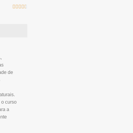





,
as
ade de
s
turais.
 o curso
ara a
ente