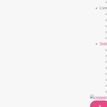
Livr
Sol
X