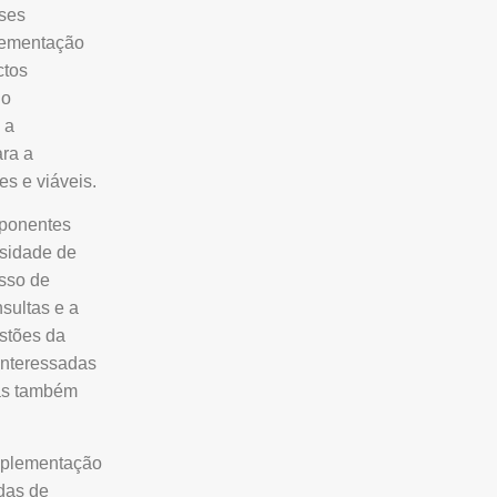
sses
plementação
ctos
 o
 a
ara a
s e viáveis.
mponentes
ssidade de
esso de
nsultas e a
stões da
interessadas
mas também
mplementação
idas de