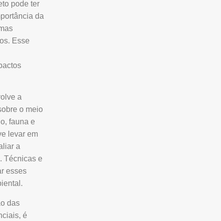
eto pode ter
portância da
emas
os. Esse
pactos
volve a
 sobre o meio
lo, fauna e
ve levar em
liar a
s. Técnicas e
ar esses
iental.
ão das
ciais, é